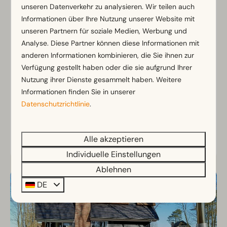
Villa 10
Ab
unseren Datenverkehr zu analysieren. Wir teilen auch
865 €
Informationen über Ihre Nutzung unserer Website mit
Gelderland, Nunspeet
740 €
unseren Partnern für soziale Medien, Werbung und
10
5
2
Analyse. Diese Partner können diese Informationen mit
3 Nächte
anderen Informationen kombinieren, die Sie ihnen zur
2 Personen
Luxuriöse Ferienvilla für die ganze
Verfügung gestellt haben oder die sie aufgrund Ihrer
Familie
Nutzung ihrer Dienste gesammelt haben. Weitere
Modern und komfortabel eingerichtet
Informationen finden Sie in unserer
In der Nähe des Strandes und der
Datenschutzrichtlinie
.
Einrichtungen
Alle akzeptieren
Ansehen
Individuelle Einstellungen
Ablehnen
DE