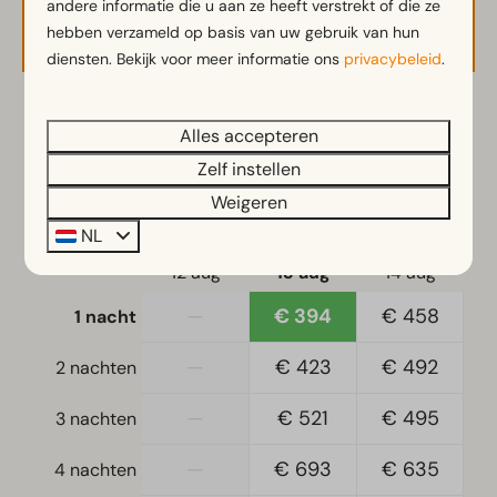
andere informatie die u aan ze heeft verstrekt of die ze
Beschikbaarheid en prijs
hebben verzameld op basis van uw gebruik van hun
diensten. Bekijk voor meer informatie ons
privacybeleid
.
2 gasten
Alles accepteren
Zelf instellen
do
13-08-2026
vr
14-08-2026
Weigeren
NL
wo
do
vr
12 aug
13 aug
14 aug
—
€ 394
€ 458
1 nacht
—
€ 423
€ 492
2 nachten
—
€ 521
€ 495
3 nachten
—
€ 693
€ 635
4 nachten