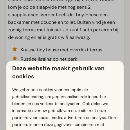
Slaapkamer
kom je op de slaapvide met nog eens 2
Eenpersoonsbed(den): 4
slaapplaatsen. Verder heeft dit Tiny House een
Eenpersoonsdekbedden en kussens
badkamer met douche en toilet. Buiten vind je een
Slaapkamer(s) beneden: 1
zonnig terras met tuinset. Je kunt 1 auto parkeren bij
Slaapzolder
de woning en er is gratis wifi aanwezig.
Woon-slaapkamer
Knusse tiny house met overdekt terras
Toegankelijkheid
Rustige ligging op het park
Gelijkvloers
Deze website maakt gebruik van
Slaapvide in de woonkamer
Traptrede(n) naar accommodatie
cookies
Energielabel(s)
Verwarming & Verkoeling
We gebruiken cookies voor een optimale
gebruikservaring, om gepersonaliseerde inhoud te
Gaskachel
bieden en ons verkeer te analyseren. Ook delen we
informatie over uw gebruik van onze site met onze
Woonkamer
partners voor social media, adverteren en analyse. Deze
Televisie
partners kunnen deze gegevens combineren met