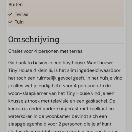
Buiten
Terras
Tuin
Tuinset
Omschrijving
Veranda
Chalet voor 4 personen met terras
Keuken
Ingerichte keuken
Ga back to basics in een tiny house. Want hoewel
Filter koffiezetapparaat
Tiny House 4 klein is, is het slim ingedeeld waardoor
Koelkast zonder vriesvak
het toch een ruimtelijk gevoel geeft. In het huisje vind
Waterkoker
je alles wat je nodig hebt voor 4 personen. In de
woon-slaapkamer van het Tiny House vind je een
Ligging
knusse zithoek met televisie en een gaskachel. De
keuken is onder andere uitgerust met koelkast en
Nabij centrumvoorzieningen
waterkoker. In de woonkamer bevindt zich een
Vrijstaand
slaapgelegenheid voor 2 personen die je af kunt
sluiten door middel van een gordijn. Via een ladder